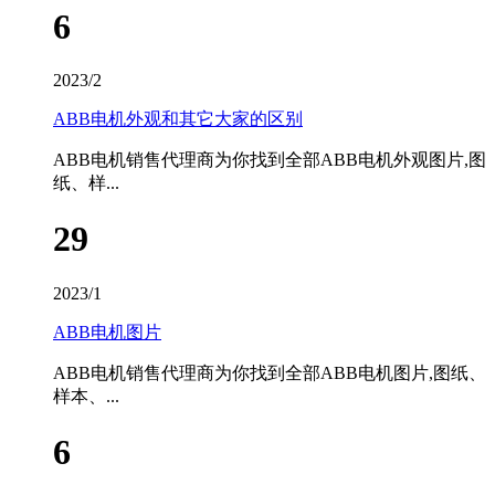
6
2023/2
ABB电机外观和其它大家的区别
ABB电机销售代理商为你找到全部ABB电机外观图片,图
纸、样...
29
2023/1
ABB电机图片
ABB电机销售代理商为你找到全部ABB电机图片,图纸、
样本、...
6