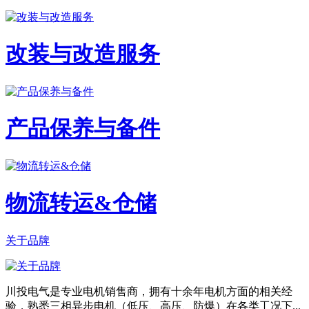
改装与改造服务
产品保养与备件
物流转运&仓储
关于品牌
川投电气是专业电机销售商，拥有十余年电机方面的相关经
验，熟悉三相异步电机（低压、高压、防爆）在各类工况下...