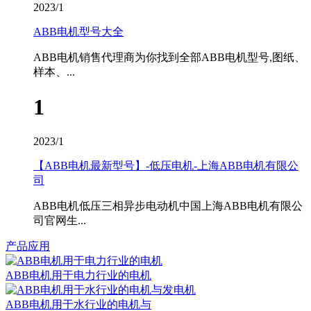
2023/1
ABB电机型号大全
ABB电机销售代理商为你找到全部ABB电机型号,图纸、
样本、...
1
2023/1
【ABB电机最新型号】-低压电机-上海ABB电机有限公
司
ABB电机低压三相异步电动机中国上海ABB电机有限公
司官网生...
产品应用
ABB电机用于电力行业的电机
ABB电机用于水行业的电机与