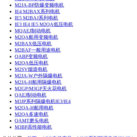
M2JA-BP防爆变频电机
IE4 M2BAX系列电机
IE5 M2BAJ系列电机
IE3 IE4 IE5 M2QA低压电机
MQAEJ制动电机
M2QA船用变频电机
M2BAX低压电机
M2BAF一般用途电机
QABP变频电机
M2QA低压电机
M2SV烟道电机
M2JA-W户外隔爆电机
M2JA-H船用隔爆电机
M2GP/M3GP无火花电机
QAEJ制动电机
M3JP系列隔爆电机IE3/IE4
M2QA-H船用电机
M2QA多速电机
QAMT磨头电机
M3BP高性能电机